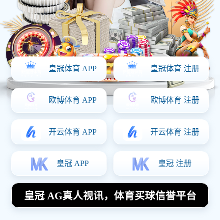
皇冠体育 APP
皇冠体育 注册
欧博体育 APP
欧博体育 注册
开云体育 APP
开云体育 注册
皇冠 APP
皇冠 注册
皇冠 AG真人视讯，体育买球信誉平台