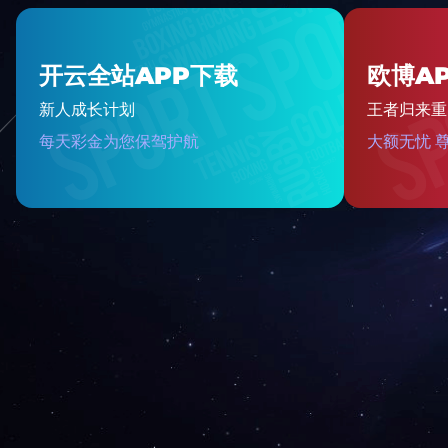
开云全站APP下载
欧博A
新人成长计划
王者归来重
每天彩金为您保驾护航
大额无忧 尊