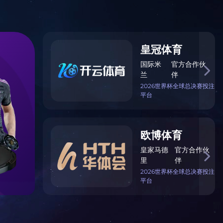
皇冠体育
国际米
官方合作伙

兰
伴
2026世界杯全球总决赛投注
平台
欧博体育
皇家马德
官方合作伙

里
伴
2026世界杯全球总决赛投注
平台