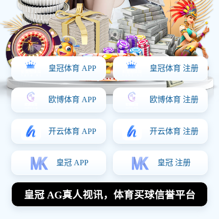
皇冠体育 APP
皇冠体育 注册
欧博体育 APP
欧博体育 注册
开云体育 APP
开云体育 注册
皇冠 APP
皇冠 注册
皇冠 AG真人视讯，体育买球信誉平台