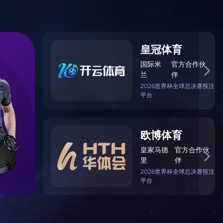
皇冠体育
国际米
官方合作伙

兰
伴
2026世界杯全球总决赛投注
平台
欧博体育
皇家马德
官方合作伙

里
伴
2026世界杯全球总决赛投注
平台